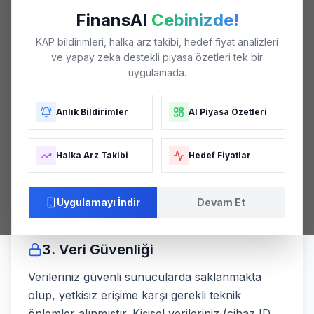
(okunan haberler, favori hisseler vb.).
FinansAI
Cebinizde!
Favoriler:
Takip ettiğiniz hisse senetleri listesi
KAP bildirimleri, halka arz takibi, hedef fiyat analizleri
(size özel bildirimler sunmak için).
ve yapay zeka destekli piyasa özetleri tek bir
uygulamada.
2. Bilgilerin Kullanımı
Topladığımız verileri şu amaçlarla kullanırız:
Anlık Bildirimler
AI Piyasa Özetleri
Size ilgilendiğiniz hisselerle ilgili anlık KAP
bildirimleri göndermek.
Halka Arz Takibi
Hedef Fiyatlar
Hizmet kalitemizi artırmak ve kullanıcı
deneyimini iyileştirmek.
Uygulamayı İndir
Devam Et
Sistemsel sorunları tespit etmek ve gidermek.
3. Veri Güvenliği
Verileriniz güvenli sunucularda saklanmakta
olup, yetkisiz erişime karşı gerekli teknik
önlemler alınmıştır. Kişisel verileriniz (cihaz ID,