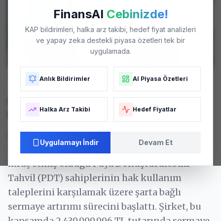
FinansAI
Cebinizde!
KAP bildirimleri, halka arz takibi, hedef fiyat analizleri
ve yapay zeka destekli piyasa özetleri tek bir
uygulamada.
SASA
tesisleri - Temsili Görsel. Fotoğraf: Arşiv
Anlık Bildirimler
AI Piyasa Özetleri
Şarta Bağlı Sermaye Artırımı ile Dönüşüm
Halka Arz Takibi
Hedef Fiyatlar
Süreci
SASA Polyester Sanayi A.Ş. (SASA), 1 Nisan
Uygulamayı İndir
Devam Et
2026 tarihinde yaptığı bildirimle, yurtdışında
ihraç etmiş olduğu Paya Dönüştürülebilir
Tahvil (PDT) sahiplerinin hak kullanım
taleplerini karşılamak üzere şarta bağlı
sermaye artırımı sürecini başlattı. Şirket, bu
kapsamda 2.439.999.996 TL tutarında sermaye