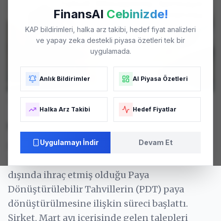
FinansAI
Cebinizde!
KAP bildirimleri, halka arz takibi, hedef fiyat analizleri
ve yapay zeka destekli piyasa özetleri tek bir
uygulamada.
Anlık Bildirimler
AI Piyasa Özetleri
SASA
tesisleri - Temsili Görsel. Fotoğraf: Arşiv
Halka Arz Takibi
Hedef Fiyatlar
SASA'da Tahvil Dönüşümü Süreci
Uygulamayı İndir
Devam Et
SASA Polyester Sanayi A.Ş. (SASA), 1 Nisan
2026 tarihli yönetim kurulu kararı ile yurt
dışında ihraç etmiş olduğu Paya
Dönüştürülebilir Tahvillerin (PDT) paya
dönüştürülmesine ilişkin süreci başlattı.
Şirket, Mart ayı içerisinde gelen talepleri