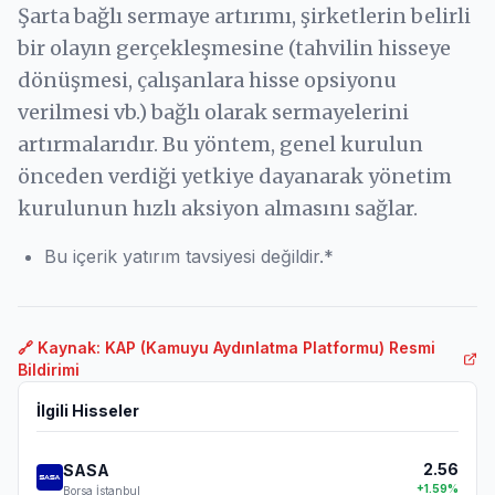
Şarta bağlı sermaye artırımı, şirketlerin belirli
bir olayın gerçekleşmesine (tahvilin hisseye
dönüşmesi, çalışanlara hisse opsiyonu
verilmesi vb.) bağlı olarak sermayelerini
artırmalarıdır. Bu yöntem, genel kurulun
önceden verdiği yetkiye dayanarak yönetim
kurulunun hızlı aksiyon almasını sağlar.
Bu içerik yatırım tavsiyesi değildir.*
🔗 Kaynak: KAP (Kamuyu Aydınlatma Platformu) Resmi
Bildirimi
İlgili Hisseler
2.56
SASA
+
1.59
%
Borsa İstanbul