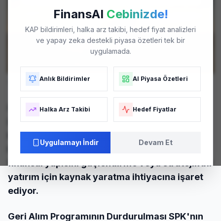
FinansAI
Cebinizde!
KAP bildirimleri, halka arz takibi, hedef fiyat analizleri
ve yapay zeka destekli piyasa özetleri tek bir
uygulamada.
Anlık Bildirimler
AI Piyasa Özetleri
KLYPV
tesisleri - Temsili Görsel. Fotoğraf: Arşiv
Süreç ve Bağlam Kalyon Güneş Teknolojileri
Halka Arz Takibi
Hedef Fiyatlar
(KLYPV), 1 Nisan 2026 tarihli Yönetim Kurulu
kararı ile tahsisli sermaye artırımına gitme
Uygulamayı İndir
Devam Et
kararı aldığını duyurdu. Bu adım, şirketin
finansal yapısını güçlendirme veya stratejik bir
yatırım için kaynak yaratma ihtiyacına işaret
ediyor.
Geri Alım Programının Durdurulması SPK'nın