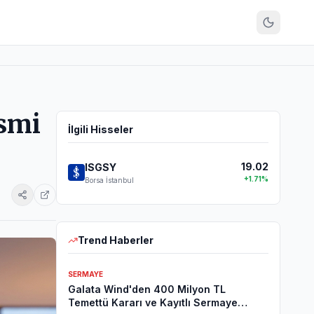
esmi
İlgili Hisseler
19.02
ISGSY
+
1.71
%
Borsa İstanbul
Trend Haberler
SERMAYE
Galata Wind'den 400 Milyon TL
Temettü Kararı ve Kayıtlı Sermaye