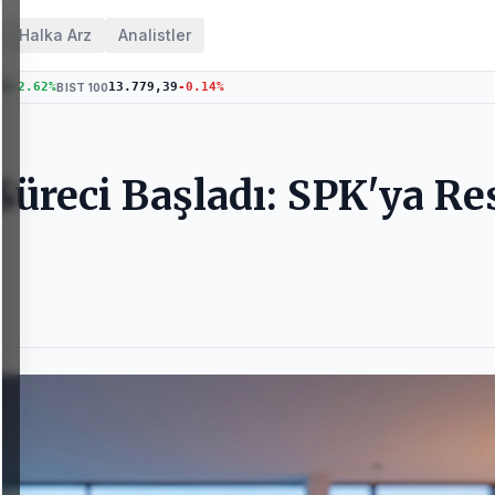
Halka Arz
Analistler
76
+
2.62
%
13.779,39
-0.14
%
BIST 100
 Süreci Başladı: SPK'ya R