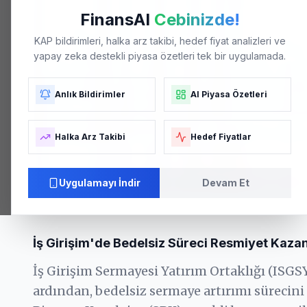
FinansAI
Cebinizde!
KAP bildirimleri, halka arz takibi, hedef fiyat analizleri ve
yapay zeka destekli piyasa özetleri tek bir uygulamada.
Anlık Bildirimler
AI Piyasa Özetleri
Halka Arz Takibi
Hedef Fiyatlar
Uygulamayı İndir
Devam Et
ISGSY
tesisleri - Temsili Görsel. Fotoğraf: Arşiv
İş Girişim'de Bedelsiz Süreci Resmiyet Kaza
İş Girişim Sermayesi Yatırım Ortaklığı (ISGS
ardından, bedelsiz sermaye artırımı sürecini r