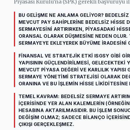
Piyasası Kurulu'na (SPK) gerekli başvuruyu 
BU GELIŞME NE ANLAMA GELIYOR? BEDELSIZ 
MEVCUT PAY SAHIPLERINE BEDELSIZ HISSE D
SERMAYESINI ARTIRIRKEN, PIYASADAKI HISSE
ORANSAL OLARAK DÜŞMESINE NEDEN OLUR. YA
SERMAYEYE EKLEYEREK BÜYÜME IRADESINI 
FINANSAL VE STRATEJIK ETKI ISGSY GIBI GI
YAPISININ GÜÇLENDIRILMESI, GELECEKTEKI 
MEVCUT PIYASA DEĞERI VE KARLILIK YAPISI 
SERMAYE YÖNETIMI STRATEJISI OLARAK DEĞE
ORANINA VE BU IŞLEMIN HISSE LIKIDITESIN
TEMEL KAVRAM: BEDELSIZ SERMAYE ARTIRIM
IÇERISINDE YER ALAN KALEMLERIN (ÖRNEĞIN
HESABINA AKTARILMASIDIR. BU IŞLEM SON
DEĞIŞIM OLMAZ; SADECE BILANÇO IÇERISIND
ÇIKIŞI GERÇEKLEŞMEZ.