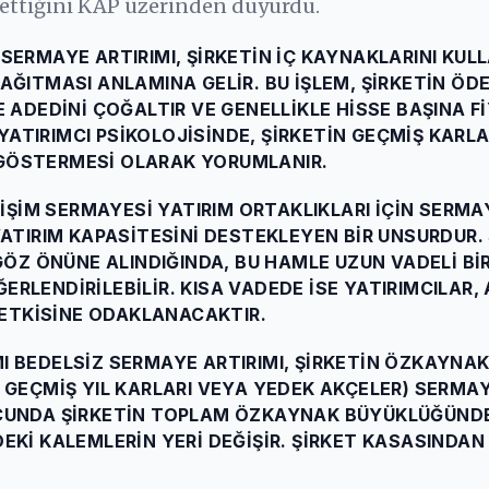
ilettiğini KAP üzerinden duyurdu.
SERMAYE ARTIRIMI, ŞIRKETIN IÇ KAYNAKLARINI KU
AĞITMASI ANLAMINA GELIR. BU IŞLEM, ŞIRKETIN ÖD
 ADEDINI ÇOĞALTIR VE GENELLIKLE HISSE BAŞINA F
TIRIMCI PSIKOLOJISINDE, ŞIRKETIN GEÇMIŞ KARLA
GÖSTERMESI OLARAK YORUMLANIR.
RIŞIM SERMAYESI YATIRIM ORTAKLIKLARI IÇIN SERMA
YATIRIM KAPASITESINI DESTEKLEYEN BIR UNSURDUR.
GÖZ ÖNÜNE ALINDIĞINDA, BU HAMLE UZUN VADELI BI
RLENDIRILEBILIR. KISA VADEDE ISE YATIRIMCILAR, 
E ETKISINE ODAKLANACAKTIR.
I BEDELSIZ SERMAYE ARTIRIMI, ŞIRKETIN ÖZKAYNAK
 GEÇMIŞ YIL KARLARI VEYA YEDEK AKÇELER) SERMA
UCUNDA ŞIRKETIN TOPLAM ÖZKAYNAK BÜYÜKLÜĞÜNDE
EKI KALEMLERIN YERI DEĞIŞIR. ŞIRKET KASASINDAN