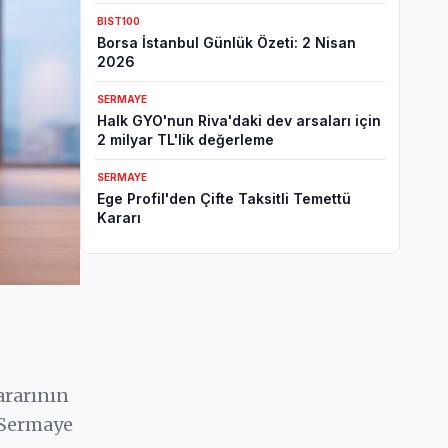
Tavanı Revizyonu
BIST100
Borsa İstanbul Günlük Özeti: 2 Nisan
2026
SERMAYE
Halk GYO'nun Riva'daki dev arsaları için
2 milyar TL'lik değerleme
SERMAYE
Ege Profil'den Çifte Taksitli Temettü
Kararı
ararının
a Sermaye