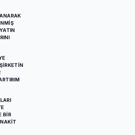
LLANARAK
ENMIŞ
IYATIN
RINI
YE
 ŞIRKETIN
R
ARTIRIM
LARI
YE
 BIR
 NAKIT