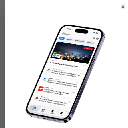
×
Ana Sayfa
Haberler
Hisseler
6.660,55
+
2.59
%
47,71
+
0.18
%
207.152,
GR. ALTIN
USD/TRY
ONS ALTIN
ANASAYFA
HABERLER
SERMAYE
İş Girişim'de Bedelsiz
Başvuru Yapıldı
Ekonomi Servisi
KH
2 Nisan 2026
•
127 gün önce