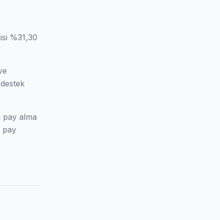
isi %31,30
ve
 destek
i pay alma
n pay