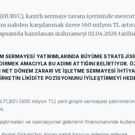
 (HUBVC), kayıtlı sermaye tavanı içerisinde mevcu
amı nakden karşılanmak üzere 560 milyon TL artır
u kapsamda hazırlanan izahnameyi 02.04.2026 tarih
IŞIM SERMAYESI YATIRIMLARINDA BÜYÜME STRATEJISI
RMEK AMACIYLA BU ADIMI ATTIĞINI BELIRTIYOR. Ö
N NET DÖNEM ZARARI VE IŞLETME SERMAYESI IHTIYA
ŞIRKETIN LIKIDITE POZISYONUNU IYILEŞTIRMEYI HED
71,80'i (400 milyon TL) yeni girişim sermayesi yatırımların
k.
aştırmaları ve operasyonel giderlerin finansmanında kullanı
 Kemal Gökalp'ten alınan nakdi borcun iadesine gidecek.