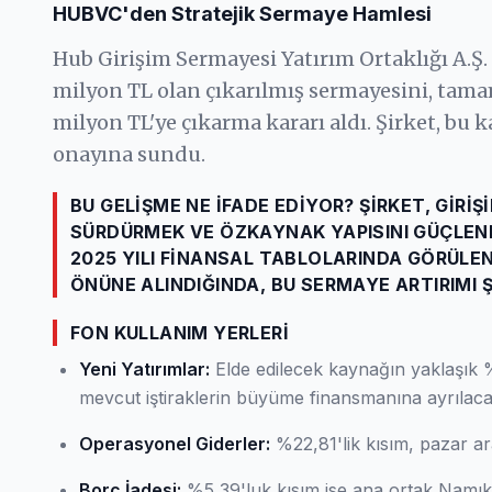
HUBVC'den Stratejik Sermaye Hamlesi
Hub Girişim Sermayesi Yatırım Ortaklığı A.Ş.
milyon TL olan çıkarılmış sermayesini, tam
milyon TL'ye çıkarma kararı aldı. Şirket, b
onayına sundu.
BU GELIŞME NE İFADE EDIYOR? ŞIRKET, GIR
SÜRDÜRMEK VE ÖZKAYNAK YAPISINI GÜÇLENDI
2025 YILI FINANSAL TABLOLARINDA GÖRÜLE
ÖNÜNE ALINDIĞINDA, BU SERMAYE ARTIRIMI 
FON KULLANIM YERLERI
Yeni Yatırımlar:
Elde edilecek kaynağın yaklaşık %
mevcut iştiraklerin büyüme finansmanına ayrılaca
Operasyonel Giderler:
%22,81'lik kısım, pazar ar
Borç İadesi:
%5,39'luk kısım ise ana ortak Namık