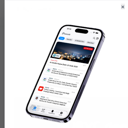
×
Ana Sayfa
Haberler
Hisseler
6.526,83
+
0.47
%
47,60
+
0.06
%
203.075,
GR. ALTIN
USD/TRY
ONS ALTIN
ANASAYFA
HABERLER
SERMAYE
HUBVC'den 560 Milyon
Artırımı Başvurusu
Ekonomi Servisi
KH
2 Nisan 2026
•
125 gün önce