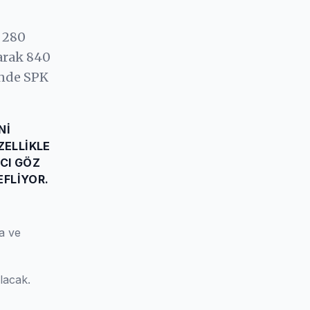
t 280
arak 840
inde SPK
NI
ZELLIKLE
CI GÖZ
EFLIYOR.
a ve
lacak.