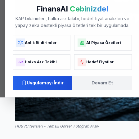
FinansAI
Cebinizde!
KAP bildirimleri, halka arz takibi, hedef fiyat analizleri ve
yapay zeka destekli piyasa özetleri tek bir uygulamada.
Anlık Bildirimler
AI Piyasa Özetleri
Halka Arz Takibi
Hedef Fiyatlar
Uygulamayı İndir
Devam Et
HUBVC
tesisleri - Temsili Görsel. Fotoğraf: Arşiv