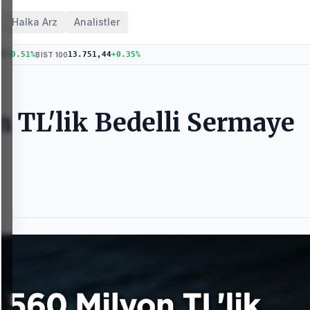
Halka Arz
Analistler
47
+
0.51
%
13.751,44
+
0.35
%
BIST 100
 TL'lik Bedelli Sermaye