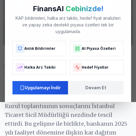
FinansAI
Cebinizde!
KAP bildirimleri, halka arz takibi, hedef fiyat analizleri
ve yapay zeka destekli piyasa özetleri tek bir
uygulamada.
Anlık Bildirimler
AI Piyasa Özetleri
GARAN
tesisleri - Temsili Görsel. Fotoğraf: Arşiv
Garanti BBVA Genel Kurul Süreci
Halka Arz Takibi
Hedef Fiyatlar
Tamamlandı
Türkiye Garanti Bankası (GARAN), 31 Mart
Uygulamayı İndir
Devam Et
2026 tarihinde gerçekleştirdiği Olağan Genel
Kurul toplantısının sonuçlarını İstanbul
Ticaret Sicil Müdürlüğü nezdinde tescil
ettirdi. Bu gelişme ile birlikte, bankanın 2025
yılı faaliyet dönemine ilişkin kar dağıtım