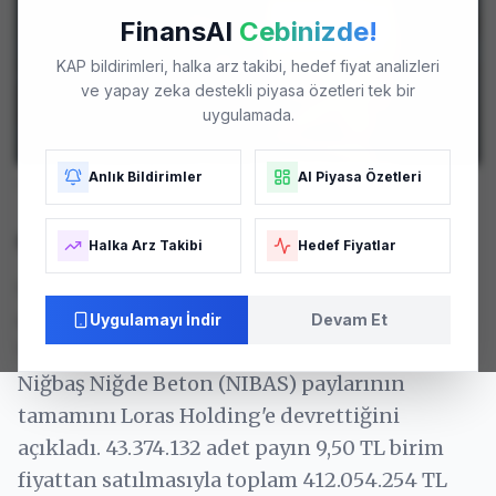
FinansAI
Cebinizde!
KAP bildirimleri, halka arz takibi, hedef fiyat analizleri
ve yapay zeka destekli piyasa özetleri tek bir
uygulamada.
Anlık Bildirimler
AI Piyasa Özetleri
CEMAS
tesisleri - Temsili Görsel. Fotoğraf: Arşiv
Stratejik Bir Varlık Devri
Halka Arz Takibi
Hedef Fiyatlar
ÇEMAŞ Döküm Sanayi A.Ş. (CEMAS), bağlı
ortaklığı Özışık İnşaat ve Gayrimenkul
Uygulamayı İndir
Devam Et
Yatırım A.Ş. aracılığıyla elinde bulundurduğu
Niğbaş Niğde Beton (NIBAS) paylarının
tamamını Loras Holding'e devrettiğini
açıkladı. 43.374.132 adet payın 9,50 TL birim
fiyattan satılmasıyla toplam 412.054.254 TL