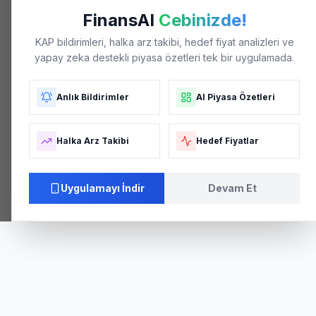
FinansAI
Cebinizde!
KAP bildirimleri, halka arz takibi, hedef fiyat analizleri ve
yapay zeka destekli piyasa özetleri tek bir uygulamada.
Anlık Bildirimler
AI Piyasa Özetleri
Halka Arz Takibi
Hedef Fiyatlar
04/26
05/26
05/26
06/26
06/26
Uygulamayı İndir
Devam Et