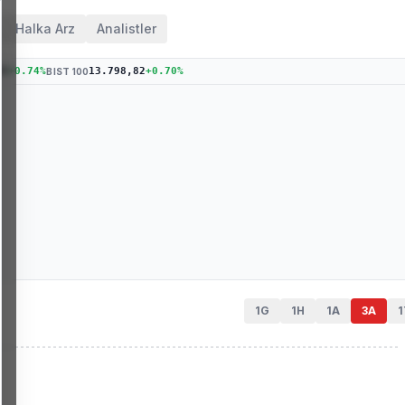
Halka Arz
Analistler
94
+
0.74
%
13.798,82
+
0.70
%
BIST 100
1G
1H
1A
3A
1