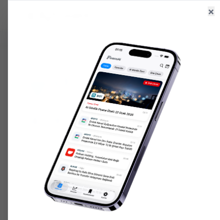
×
Ana Sayfa
Haberler
Hisseler
6.542,75
+
0.77
%
47,70
+
0.16
%
203.351,
GR. ALTIN
USD/TRY
ONS ALTIN
ANA SAYFA
HISSELER
YBTAS
YBTAS
YBTAS
14.09
₺
GÜN DÜŞÜK
GÜN YÜKSEK
HACIM
PIYASA DEĞERI
↘
0.19
(
-20.17
%)
13.88
14.09
77K
4.2B
Fiyat Grafiği