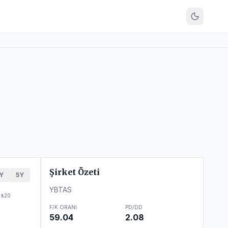
Şirket Özeti
Y
5Y
YBTAS
₺20
F/K ORANI
PD/DD
59.04
2.08