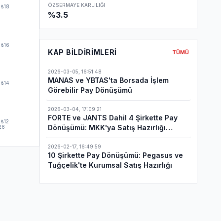
ÖZSERMAYE KARLILIĞI
₺18
%3.5
₺16
KAP BILDIRIMLERI
TÜMÜ
2026-03-05
,
16:51:48
MANAS ve YBTAS'ta Borsada İşlem
₺14
Görebilir Pay Dönüşümü
2026-03-04
,
17:09:21
FORTE ve JANTS Dahil 4 Şirkette Pay
₺12
Dönüşümü: MKK'ya Satış Hazırlığı
26
Bildirimi Yapıldı
2026-02-17
,
16:49:59
10 Şirkette Pay Dönüşümü: Pegasus ve
Tuğçelik'te Kurumsal Satış Hazırlığı