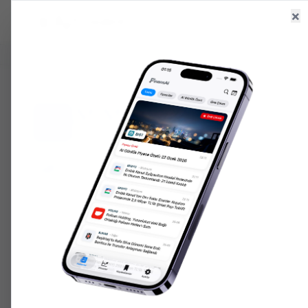
×
Ana Sayfa
Haberler
Hisseler
6.628,80
+
2.10
%
47,71
+
0.17
%
206.313,
GR. ALTIN
USD/TRY
ONS ALTIN
ANA SAYFA
HISSELER
MMCAS
MMCAS
MMCAS
56.55
₺
GÜN DÜŞÜK
GÜN YÜKSEK
HACIM
PIYASA DEĞERI
↘
-2.60
(
-27.96
%)
55.00
57.60
9K
733.5M
Fiyat Grafiği