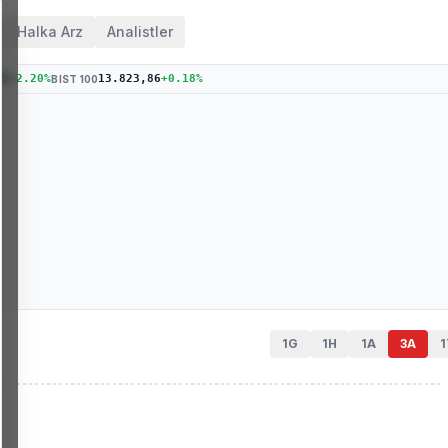
Halka Arz
Analistler
35
+
2.20
%
13.823,86
+
0.18
%
BIST 100
1G
1H
1A
3A
1