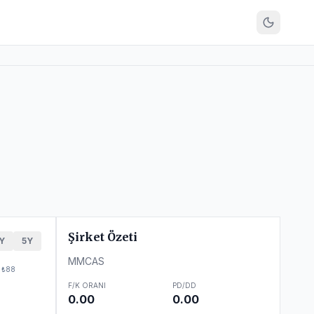
Şirket Özeti
Y
5Y
MMCAS
₺88
F/K ORANI
PD/DD
0.00
0.00