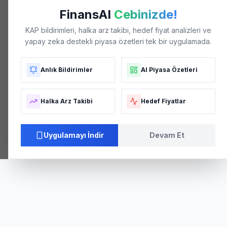
FinansAI
Cebinizde!
KAP bildirimleri, halka arz takibi, hedef fiyat analizleri ve
yapay zeka destekli piyasa özetleri tek bir uygulamada.
Anlık Bildirimler
AI Piyasa Özetleri
Halka Arz Takibi
Hedef Fiyatlar
04/26
05/26
05/26
06/26
06/26
Uygulamayı İndir
Devam Et