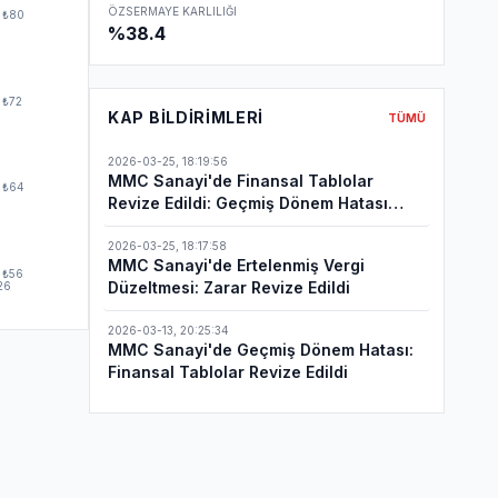
ÖZSERMAYE KARLILIĞI
₺80
%38.4
₺72
KAP BILDIRIMLERI
TÜMÜ
2026-03-25
,
18:19:56
MMC Sanayi'de Finansal Tablolar
₺64
Revize Edildi: Geçmiş Dönem Hatası
Düzeltmesi
2026-03-25
,
18:17:58
MMC Sanayi'de Ertelenmiş Vergi
₺56
Düzeltmesi: Zarar Revize Edildi
26
2026-03-13
,
20:25:34
MMC Sanayi'de Geçmiş Dönem Hatası:
Finansal Tablolar Revize Edildi