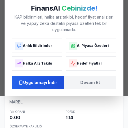
₺14
FinansAI
Cebinizde!
KAP bildirimleri, halka arz takibi, hedef fiyat analizleri
ve yapay zeka destekli piyasa özetleri tek bir
₺13
uygulamada.
Anlık Bildirimler
AI Piyasa Özetleri
₺12
Halka Arz Takibi
Hedef Fiyatlar
₺12
04/26
06/26
06/26
07/26
08/26
Uygulamayı İndir
Devam Et
Şirket Özeti
MARBL
F/K ORANI
PD/DD
0.00
1.14
ÖZSERMAYE KARLILIĞI