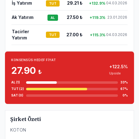
İş Yatırım
29.21
₺
04.03.2026
+
132.9
%
TUT
Ak Yatırım
27.50
₺
23.01.2026
+
119.3
%
AL
Tacirler
27.00
₺
04.03.2026
+
115.3
%
TUT
Yatırım
KONSENSÜS HEDEF FIYAT
+
122.5
%
27.90
₺
Upside
AL (
1
)
33
%
TUT (
2
)
67
%
SAT (
0
)
0
%
Şirket Özeti
KOTON