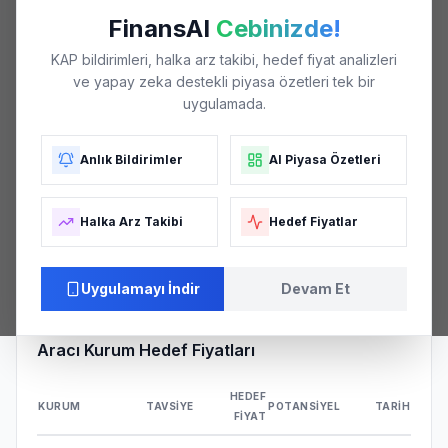
₺18
FinansAI
Cebinizde!
KAP bildirimleri, halka arz takibi, hedef fiyat analizleri
ve yapay zeka destekli piyasa özetleri tek bir
₺16
uygulamada.
Anlık Bildirimler
AI Piyasa Özetleri
₺14
Halka Arz Takibi
Hedef Fiyatlar
₺12
04/26
06/26
06/26
07/26
08/26
Uygulamayı İndir
Devam Et
Aracı Kurum Hedef Fiyatları
HEDEF
KURUM
TAVSIYE
POTANSIYEL
TARIH
FIYAT