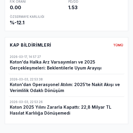
F/K ORANI
PD/DD
0.00
1.53
ÖZSERMAYE KARLILIĞI
%-12.1
KAP BILDIRIMLERI
TÜMÜ
2026-03-17
,
14:57:27
Koton'da Halka Arz Varsayımları ve 2025
Gerçekleşmeleri: Beklentilerle Uyum Arayışı
2026-03-03
,
22:53:38
Koton'dan Operasyonel Atılım: 2025'te Nakit Akışı ve
Verimlilik Odaklı Dönüşüm
2026-03-03
,
22:53:26
Koton 2025 Yılını Zararla Kapattı: 22,8 Milyar TL
Hasılat Karlılığa Dönüşemedi