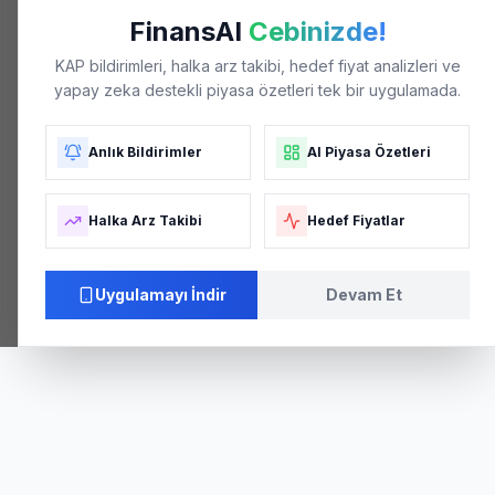
FinansAI
Cebinizde!
KAP bildirimleri, halka arz takibi, hedef fiyat analizleri ve
yapay zeka destekli piyasa özetleri tek bir uygulamada.
Anlık Bildirimler
AI Piyasa Özetleri
Halka Arz Takibi
Hedef Fiyatlar
04/26
05/26
05/26
06/26
06/26
Uygulamayı İndir
Devam Et