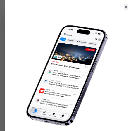
×
Ana Sayfa
Haberler
Hisseler
6.531,85
+
0.55
%
47,59
+
0.06
%
203.352,
GR. ALTIN
USD/TRY
ONS ALTIN
ANA SAYFA
HISSELER
HKTM
HKTM
HKTM
11.11
₺
GÜN DÜŞÜK
GÜN YÜKSEK
HACIM
PIYASA DEĞERI
↘
-0.39
(
-29.05
%)
11.02
11.62
2.9M
1.2B
Fiyat Grafiği