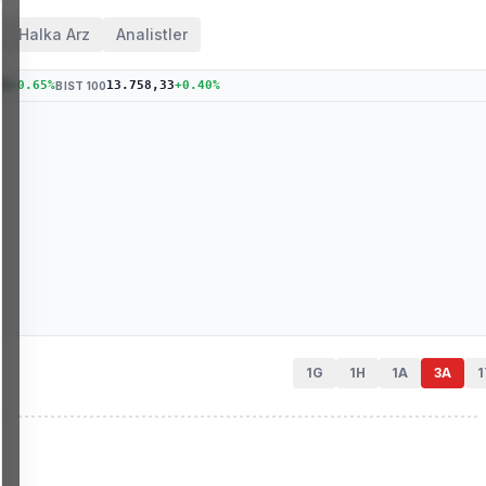
Halka Arz
Analistler
76
+
0.65
%
13.758,33
+
0.40
%
BIST 100
1G
1H
1A
3A
1