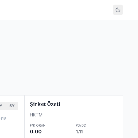
Şirket Özeti
Y
5Y
HKTM
₺18
F/K ORANI
PD/DD
0.00
1.11