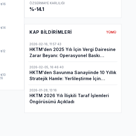
ÖZSERMAYE KARLILIĞI
₺16
%-14.1
₺14
KAP BILDIRIMLERI
TÜMÜ
2026-02-16
,
11:57:43
HKTM'den 2025 Yılı İçin Vergi Dairesine
₺12
Zarar Beyanı: Operasyonel Baskı
Sürüyor
2026-02-05
,
16:46:40
HKTM'den Savunma Sanayiinde 10 Yıllık
₺10
Stratejik Hamle: Yerlileştirme İçin
26
İmzalar Atıldı
2026-01-28
,
13:16
HKTM 2026 Yılı İlişkili Taraf İşlemleri
Öngörüsünü Açıkladı