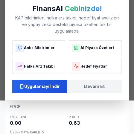
₺63
FinansAI
Cebinizde!
KAP bildirimleri, halka arz takibi, hedef fiyat analizleri
ve yapay zeka destekli piyasa özetleri tek bir
₺56
uygulamada.
Anlık Bildirimler
AI Piyasa Özetleri
₺49
Halka Arz Takibi
Hedef Fiyatlar
₺42
05/26
06/26
06/26
07/26
08/26
Uygulamayı İndir
Devam Et
Şirket Özeti
ERCB
F/K ORANI
PD/DD
0.00
0.63
ÖZSERMAYE KARLILIĞI