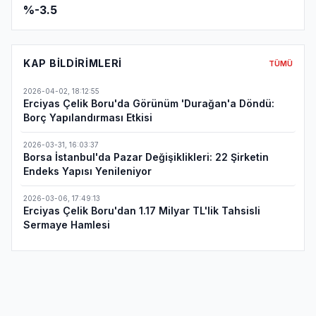
%-3.5
KAP BILDIRIMLERI
TÜMÜ
2026-04-02
,
18:12:55
Erciyas Çelik Boru'da Görünüm 'Durağan'a Döndü:
Borç Yapılandırması Etkisi
2026-03-31
,
16:03:37
Borsa İstanbul'da Pazar Değişiklikleri: 22 Şirketin
Endeks Yapısı Yenileniyor
2026-03-06
,
17:49:13
Erciyas Çelik Boru'dan 1.17 Milyar TL'lik Tahsisli
Sermaye Hamlesi