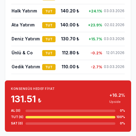
Halk Yatırım
140.20
₺
03.03.2026
+
24.1
%
TUT
Ata Yatırım
140.00
₺
02.02.2026
+
23.9
%
TUT
Deniz Yatırım
130.70
₺
03.03.2026
+
15.7
%
TUT
Ünlü & Co
112.80
₺
12.01.2026
-0.2
%
TUT
Gedik Yatırım
110.00
₺
03.03.2026
-2.7
%
TUT
KONSENSÜS HEDEF FIYAT
+
16.2
%
131.51
₺
Upside
AL (
0
)
0
%
TUT (
6
)
100
%
SAT (
0
)
0
%