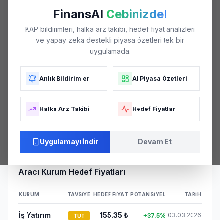
₺119
FinansAI
Cebinizde!
KAP bildirimleri, halka arz takibi, hedef fiyat analizleri
ve yapay zeka destekli piyasa özetleri tek bir
₺112
uygulamada.
Anlık Bildirimler
AI Piyasa Özetleri
₺105
Halka Arz Takibi
Hedef Fiyatlar
₺98
04/26
06/26
06/26
07/26
08/26
Uygulamayı İndir
Devam Et
Aracı Kurum Hedef Fiyatları
KURUM
TAVSIYE
HEDEF FIYAT
POTANSIYEL
TARIH
İş Yatırım
155.35
₺
03.03.2026
+
37.5
%
TUT