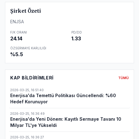
Şirket Özeti
ENJSA
F/K ORANI
PD/DD
24.14
1.33
ÖZSERMAYE KARLILIĞI
%5.5
KAP BILDIRIMLERI
TÜMÜ
2026-03-25
,
16:51:40
Enerjisa'da Temettü Politikası Güncellendi: %60
Hedef Korunuyor
2026-03-25
,
16:36:49
Enerjisa'da Yeni Dönem: Kayıtlı Sermaye Tavanı 10
Milyar TL'ye Yükseldi
2026-03-25
,
16:36:27