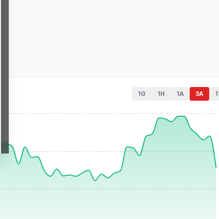
1G
1H
1A
3A
1