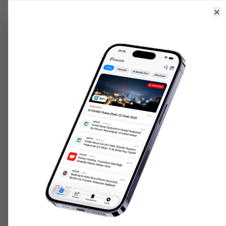
×
Ana Sayfa
Haberler
Hisseler
6.660,55
+
2.59
%
47,71
+
0.18
%
207.152,
GR. ALTIN
USD/TRY
ONS ALTIN
ANA SAYFA
HISSELER
CRDFA
CRDFA
CRDFA