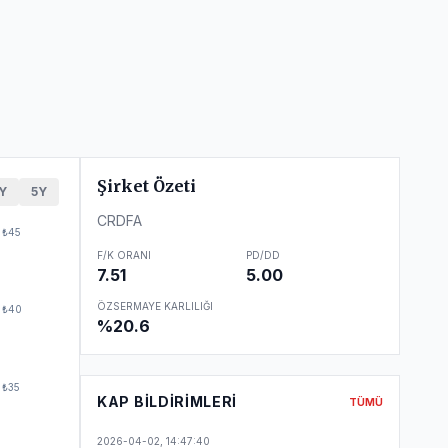
Şirket Özeti
Y
5Y
CRDFA
₺45
F/K ORANI
PD/DD
7.51
5.00
ÖZSERMAYE KARLILIĞI
₺40
%20.6
₺35
KAP BILDIRIMLERI
TÜMÜ
2026-04-02
,
14:47:40