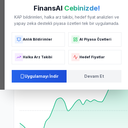
FinansAI
Cebinizde!
KAP bildirimleri, halka arz takibi, hedef fiyat analizleri ve
yapay zeka destekli piyasa özetleri tek bir uygulamada.
37.82
₺
GÜN DÜŞÜK
GÜN YÜKSEK
HACIM
PIYASA DEĞERI
↗
+-3.40
(
+
17.60
%)
30.64
34.04
7.0M
9.2B
Anlık Bildirimler
AI Piyasa Özetleri
Fiyat Grafiği
Halka Arz Takibi
Hedef Fiyatlar
Uygulamayı İndir
Devam Et