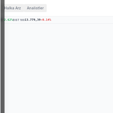
Halka Arz
Analistler
76
+
2.62
%
13.779,39
-0.14
%
BIST 100