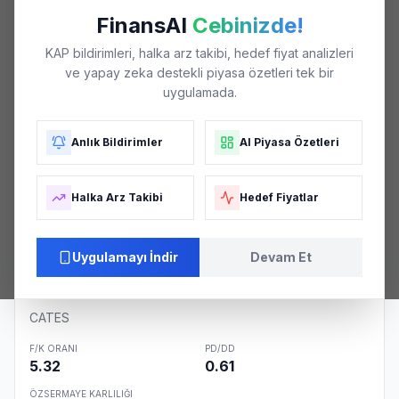
₺48
FinansAI
Cebinizde!
KAP bildirimleri, halka arz takibi, hedef fiyat analizleri
ve yapay zeka destekli piyasa özetleri tek bir
₺44
uygulamada.
Anlık Bildirimler
AI Piyasa Özetleri
₺40
Halka Arz Takibi
Hedef Fiyatlar
₺36
05/26
06/26
06/26
07/26
08/26
Uygulamayı İndir
Devam Et
Şirket Özeti
CATES
F/K ORANI
PD/DD
5.32
0.61
ÖZSERMAYE KARLILIĞI