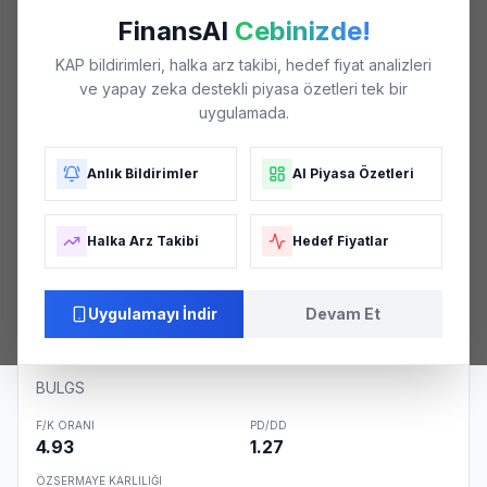
₺45
FinansAI
Cebinizde!
KAP bildirimleri, halka arz takibi, hedef fiyat analizleri
ve yapay zeka destekli piyasa özetleri tek bir
₺42
uygulamada.
Anlık Bildirimler
AI Piyasa Özetleri
₺39
Halka Arz Takibi
Hedef Fiyatlar
₺36
04/26
06/26
06/26
07/26
08/26
Uygulamayı İndir
Devam Et
Şirket Özeti
BULGS
F/K ORANI
PD/DD
4.93
1.27
ÖZSERMAYE KARLILIĞI