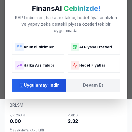
₺21
FinansAI
Cebinizde!
KAP bildirimleri, halka arz takibi, hedef fiyat analizleri
ve yapay zeka destekli piyasa özetleri tek bir
₺18
uygulamada.
Anlık Bildirimler
AI Piyasa Özetleri
₺15
Halka Arz Takibi
Hedef Fiyatlar
₺12
04/26
06/26
06/26
07/26
08/26
Uygulamayı İndir
Devam Et
Şirket Özeti
BRLSM
F/K ORANI
PD/DD
0.00
2.32
ÖZSERMAYE KARLILIĞI