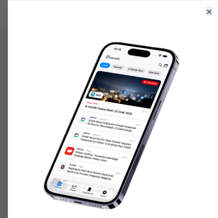
×
Ana Sayfa
Haberler
Hisseler
6.648,51
+
2.40
%
47,70
+
0.15
%
206.861,
GR. ALTIN
USD/TRY
ONS ALTIN