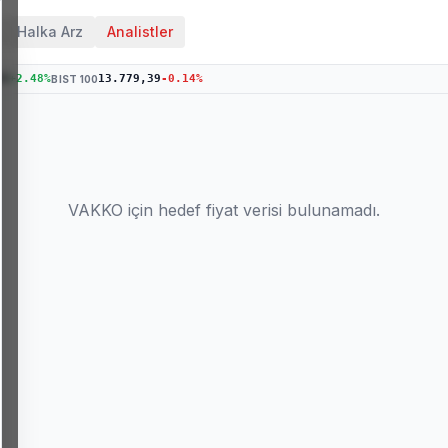
Halka Arz
Analistler
48
+
2.48
%
13.779,39
-0.14
%
BIST 100
VAKKO
için hedef fiyat verisi bulunamadı.