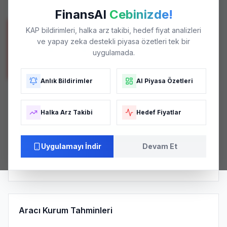
En Düşük / En Yüksek
FinansAI
Cebinizde!
KAP bildirimleri, halka arz takibi, hedef fiyat analizleri
POTANSIYEL GETIRI
ve yapay zeka destekli piyasa özetleri tek bir
+%82.38
uygulamada.
Mevcut fiyata göre
Anlık Bildirimler
AI Piyasa Özetleri
Analist Tavsiye Dağılımı
Halka Arz Takibi
Hedef Fiyatlar
AL (
1
)
Uygulamayı İndir
Devam Et
Strong Buy
5.0
/ 5.0
Pozitif
KONSENSÜS SKORU
AĞIRLIKLI ORTALAMA
PIYASA ALGISI
Aracı Kurum Tahminleri