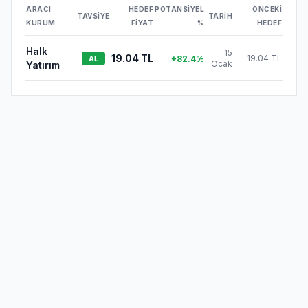
ARACI
HEDEF
POTANSIYEL
ÖNCEKI
TAVSIYE
TARIH
KURUM
FIYAT
%
HEDEF
Halk
15
19.04
TL
19.04 TL
+
82.4
%
AL
Ocak
Yatırım