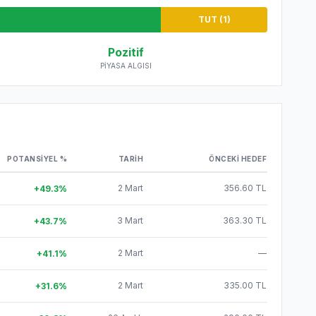
TUT (
1
)
Pozitif
PIYASA ALGISI
POTANSIYEL %
TARIH
ÖNCEKI HEDEF
2 Mart
356.60 TL
+
49.3
%
3 Mart
363.30 TL
+
43.7
%
2 Mart
—
+
41.1
%
2 Mart
335.00 TL
+
31.6
%