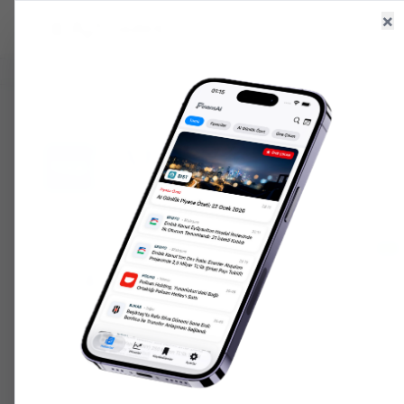
×
Ana Sayfa
Haberler
Hisseler
6.588,47
+
1.48
%
47,70
+
0.17
%
204.753,
GR. ALTIN
USD/TRY
ONS ALTIN
ANA SAYFA
ANALISTLER
TABGD
TABGD
8
Kurum Tarafından Takip Ediliyor
ORTALAMA HEDEF
AL
343.73
TL
8
Kurumun Ortalaması
Analist Tavsiye Dağılımı