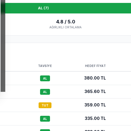
AL (
7
)
4.8
/ 5.0
AĞIRLIKLI ORTALAMA
TAVSIYE
HEDEF FIYAT
380.00
TL
AL
365.60
TL
AL
359.00
TL
TUT
335.00
TL
AL