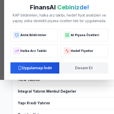
FinansAI
Cebinizde!
KAP bildirimleri, halka arz takibi, hedef fiyat analizleri ve
Strong Buy
yapay zeka destekli piyasa özetleri tek bir uygulamada.
KONSENSÜS SKORU
Anlık Bildirimler
AI Piyasa Özetleri
Aracı Kurum Tahminleri
Halka Arz Takibi
Hedef Fiyatlar
ARACI KURUM
Deniz Yatırım
Uygulamayı İndir
Devam Et
Tera Yatırım
İntegral Yatırım Menkul Değerler
Yapı Kredi Yatırım