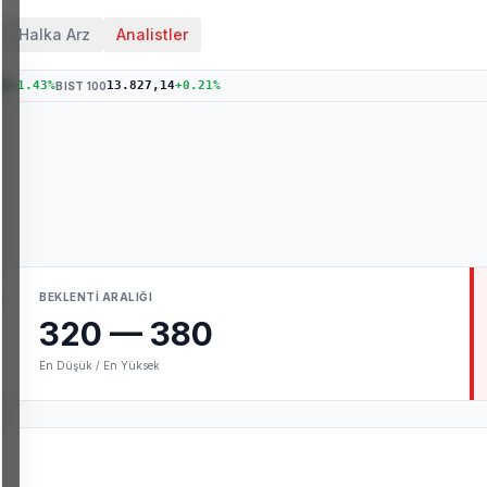
Halka Arz
Analistler
22
+
1.43
%
13.827,14
+
0.21
%
BIST 100
BEKLENTI ARALIĞI
320
—
380
En Düşük / En Yüksek