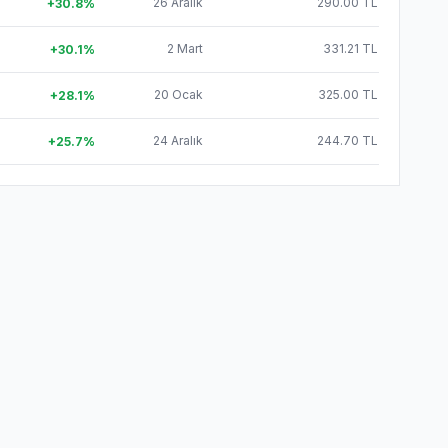
26 Aralık
290.00 TL
+
30.8
%
2 Mart
331.21 TL
+
30.1
%
20 Ocak
325.00 TL
+
28.1
%
24 Aralık
244.70 TL
+
25.7
%