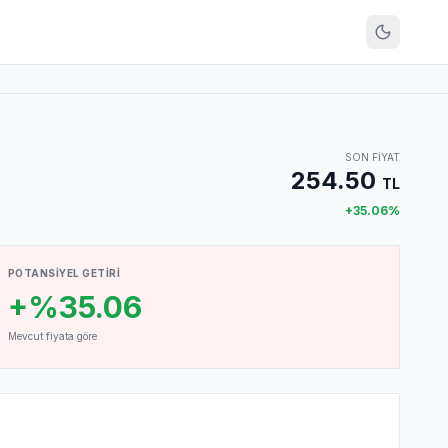
SON FIYAT
254.50
TL
+
35.06
%
POTANSIYEL GETIRI
+%35.06
Mevcut fiyata göre