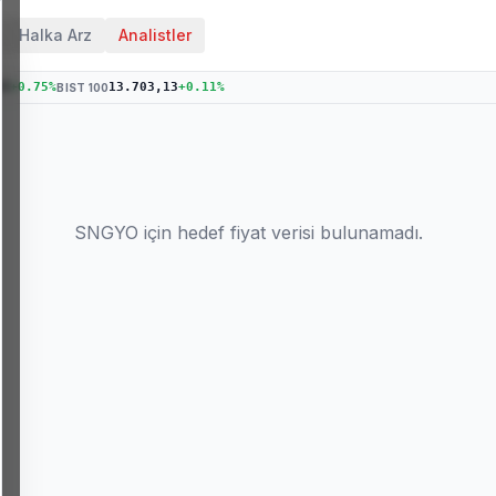
Halka Arz
Analistler
04
+
0.75
%
13.703,13
+
0.11
%
BIST 100
SNGYO
için hedef fiyat verisi bulunamadı.