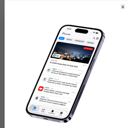
×
Ana Sayfa
Haberler
Hisseler
6.559,86
+
0.98
%
47,59
+
0.05
%
203.553,
GR. ALTIN
USD/TRY
ONS ALTIN