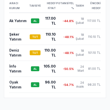
ARACI
HEDEF
POTANSIYEL
ÖNCEKI
TAVSIYE
TARIH
KURUM
FIYAT
%
HEDEF
117.00
18
Ak Yatırım
117.00 TL
-44.8
%
AL
Şubat
TL
Şeker
110.10
18
110.10 TL
-48.1
%
TUT
Şubat
Yatırım
TL
Deniz
110.00
18
101.10 TL
-48.1
%
TUT
Şubat
Yatırım
TL
İnfo
105.00
24
81.00 TL
-50.5
%
AL
Mart
Yatırım
TL
Oyak
96.00
24
98.20 TL
-54.7
%
AL
Aralık
Yatırım
TL