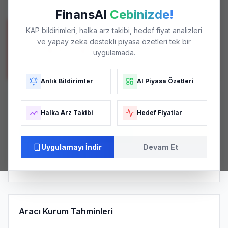
En Düşük / En Yüksek
FinansAI
Cebinizde!
KAP bildirimleri, halka arz takibi, hedef fiyat analizleri
POTANSIYEL GETIRI
ve yapay zeka destekli piyasa özetleri tek bir
%-49.24
uygulamada.
Mevcut fiyata göre
Anlık Bildirimler
AI Piyasa Özetleri
Analist Tavsiye Dağılımı
Halka Arz Takibi
Hedef Fiyatlar
AL (
3
)
TUT (
2
)
Uygulamayı İndir
Devam Et
Buy
4.2
/ 5.0
Pozitif
KONSENSÜS SKORU
AĞIRLIKLI ORTALAMA
PIYASA ALGISI
Aracı Kurum Tahminleri