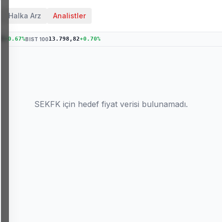
Halka Arz
Analistler
79
+
0.67
%
13.798,82
+
0.70
%
BIST 100
SEKFK
için hedef fiyat verisi bulunamadı.