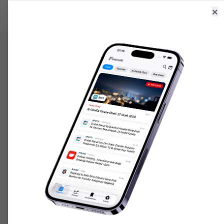
×
Ana Sayfa
Haberler
Hisseler
6.525,21
+
0.50
%
47,70
+
0.16
%
203.206,
GR. ALTIN
USD/TRY
ONS ALTIN