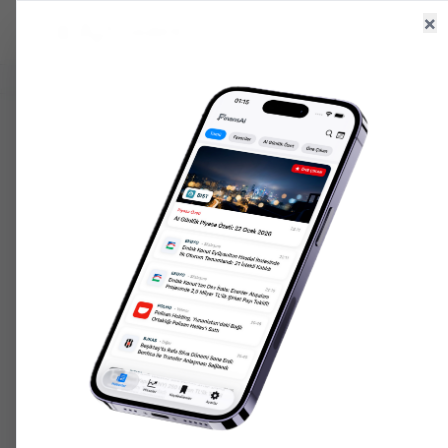
×
Ana Sayfa
Haberler
Hisseler
6.495,48
+
0.04
%
47,65
+
0.05
%
201.862,
GR. ALTIN
USD/TRY
ONS ALTIN