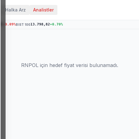
Halka Arz
Analistler
49
-0.09
%
13.798,82
+
0.70
%
BIST 100
RNPOL
için hedef fiyat verisi bulunamadı.