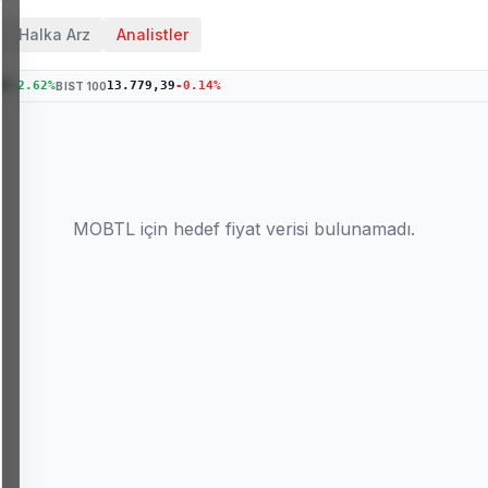
Halka Arz
Analistler
76
+
2.62
%
13.779,39
-0.14
%
BIST 100
MOBTL
için hedef fiyat verisi bulunamadı.