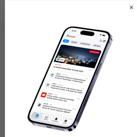
×
Ana Sayfa
Haberler
Hisseler
6.660,55
+
2.59
%
47,71
+
0.18
%
207.152,
GR. ALTIN
USD/TRY
ONS ALTIN