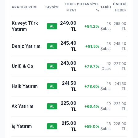
HEDEF
POTANSIYEL
ÖNCEKI
ARACI KURUM
TAVSIYE
TARIH
FIYAT
%
HEDEF
Kuveyt Türk
249.00
18
265.00
+
84.2
%
AL
Şubat
TL
Yatırım
TL
245.40
18
245.40
Deniz Yatırım
+
81.5
%
AL
Şubat
TL
TL
243.00
12
227.00
Ünlü & Co
+
79.7
%
AL
Ocak
TL
TL
241.50
18
241.50
Halk Yatırım
+
78.6
%
AL
Şubat
TL
TL
225.00
19
222.00
Ak Yatırım
+
66.4
%
AL
Şubat
TL
TL
215.00
18
228.00
İş Yatırım
+
59.0
%
AL
Şubat
TL
TL