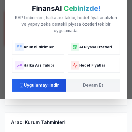
En Düşük / En Yüksek
FinansAI
Cebinizde!
KAP bildirimleri, halka arz takibi, hedef fiyat analizleri
POTANSIYEL GETIRI
ve yapay zeka destekli piyasa özetleri tek bir
+%74.91
uygulamada.
Mevcut fiyata göre
Anlık Bildirimler
AI Piyasa Özetleri
Analist Tavsiye Dağılımı
Halka Arz Takibi
Hedef Fiyatlar
AL (
6
)
Uygulamayı İndir
Devam Et
Strong Buy
5.0
/ 5.0
Pozitif
KONSENSÜS SKORU
AĞIRLIKLI ORTALAMA
PIYASA ALGISI
Aracı Kurum Tahminleri