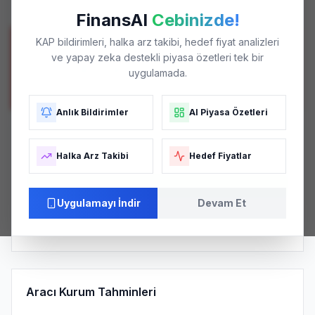
En Düşük / En Yüksek
FinansAI
Cebinizde!
KAP bildirimleri, halka arz takibi, hedef fiyat analizleri
POTANSIYEL GETIRI
ve yapay zeka destekli piyasa özetleri tek bir
+%28.79
uygulamada.
Mevcut fiyata göre
Anlık Bildirimler
AI Piyasa Özetleri
Analist Tavsiye Dağılımı
Halka Arz Takibi
Hedef Fiyatlar
AL (
2
)
Uygulamayı İndir
Devam Et
Strong Buy
5.0
/ 5.0
Pozitif
KONSENSÜS SKORU
AĞIRLIKLI ORTALAMA
PIYASA ALGISI
Aracı Kurum Tahminleri