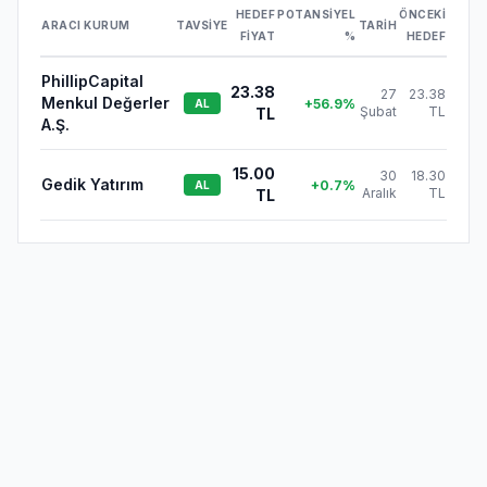
HEDEF
POTANSIYEL
ÖNCEKI
ARACI KURUM
TAVSIYE
TARIH
FIYAT
%
HEDEF
PhillipCapital
23.38
27
23.38
Menkul Değerler
+
56.9
%
AL
Şubat
TL
TL
A.Ş.
15.00
30
18.30
Gedik Yatırım
+
0.7
%
AL
Aralık
TL
TL