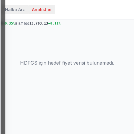
Halka Arz
Analistler
99
+
0.35
%
13.703,13
+
0.11
%
BIST 100
HDFGS
için hedef fiyat verisi bulunamadı.