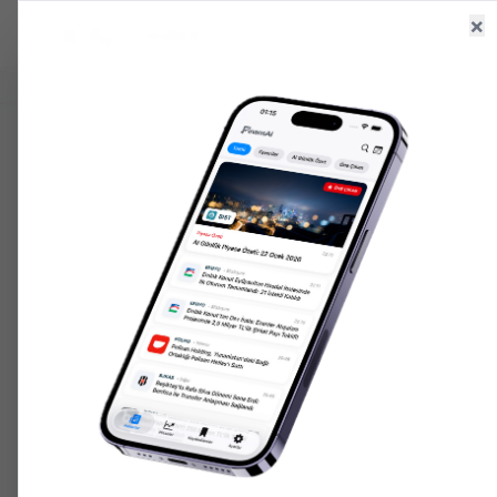
×
Ana Sayfa
Haberler
Hisseler
6.516,56
+
0.32
%
47,59
+
0.05
%
202.743,
GR. ALTIN
USD/TRY
ONS ALTIN