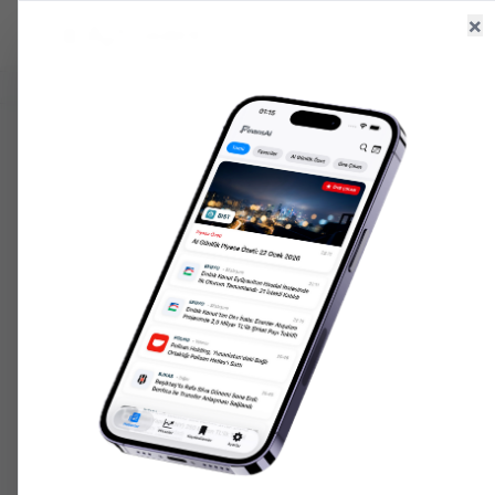
×
Ana Sayfa
Haberler
Hisseler
6.603,63
+
1.71
%
47,70
+
0.17
%
205.461,
GR. ALTIN
USD/TRY
ONS ALTIN