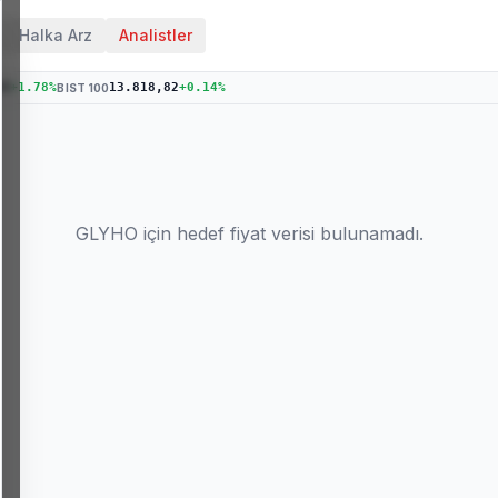
Halka Arz
Analistler
04
+
1.78
%
13.818,82
+
0.14
%
BIST 100
GLYHO
için hedef fiyat verisi bulunamadı.