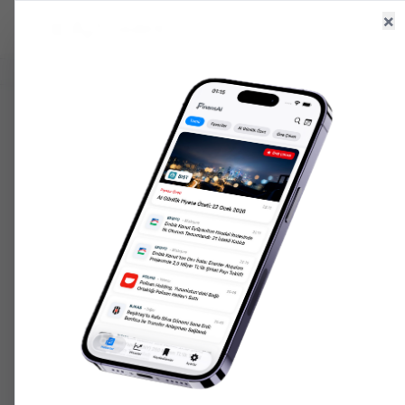
×
Ana Sayfa
Haberler
Hisseler
6.524,96
+
0.50
%
47,70
+
0.16
%
203.181,
GR. ALTIN
USD/TRY
ONS ALTIN