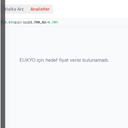
Halka Arz
Analistler
85
+
0.65
%
13.798,82
+
0.70
%
BIST 100
EUKYO
için hedef fiyat verisi bulunamadı.