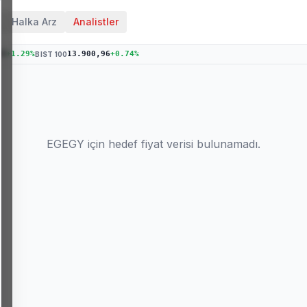
Halka Arz
Analistler
19
+
1.29
%
13.900,96
+
0.74
%
BIST 100
EGEGY
için hedef fiyat verisi bulunamadı.