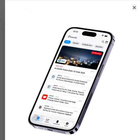
×
Ana Sayfa
Haberler
Hisseler
6.575,42
+
1.28
%
47,70
+
0.17
%
204.466,
GR. ALTIN
USD/TRY
ONS ALTIN