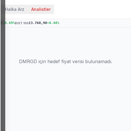
Halka Arz
Analistler
35
+
0.49
%
13.768,98
+
0.48
%
BIST 100
DMRGD
için hedef fiyat verisi bulunamadı.