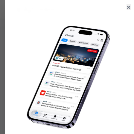
×
Ana Sayfa
Haberler
Hisseler
6.529,83
+
0.52
%
47,59
+
0.06
%
203.027,
GR. ALTIN
USD/TRY
ONS ALTIN