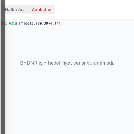
Halka Arz
Analistler
76
+
2.62
%
13.779,39
-0.14
%
BIST 100
BYDNR
için hedef fiyat verisi bulunamadı.