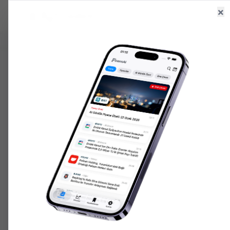
×
Ana Sayfa
Haberler
Hisseler
6.660,55
+
2.59
%
47,71
+
0.18
%
207.152,
GR. ALTIN
USD/TRY
ONS ALTIN