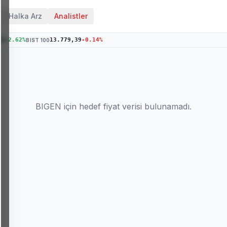
Halka Arz
Analistler
76
+
2.62
%
13.779,39
-0.14
%
BIST 100
BIGEN
için hedef fiyat verisi bulunamadı.