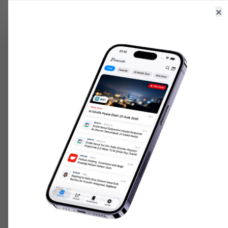
×
Ana Sayfa
Haberler
Hisseler
6.660,55
+
2.59
%
47,71
+
0.18
%
207.152,
GR. ALTIN
USD/TRY
ONS ALTIN