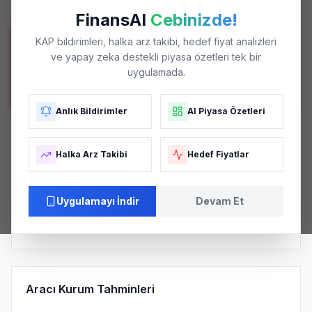
En Düşük / En Yüksek
FinansAI
Cebinizde!
KAP bildirimleri, halka arz takibi, hedef fiyat analizleri
POTANSIYEL GETIRI
ve yapay zeka destekli piyasa özetleri tek bir
+%45.57
uygulamada.
Mevcut fiyata göre
Anlık Bildirimler
AI Piyasa Özetleri
Analist Tavsiye Dağılımı
Halka Arz Takibi
Hedef Fiyatlar
TUT (
1
)
Uygulamayı İndir
Devam Et
Nötr
3.0
/ 5.0
Negatif
KONSENSÜS SKORU
AĞIRLIKLI ORTALAMA
PIYASA ALGISI
Aracı Kurum Tahminleri