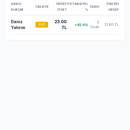
ARACI
HEDEF
POTANSIYEL
ÖNCEKI
TAVSIYE
TARIH
KURUM
FIYAT
%
HEDEF
Deniz
23.00
5
21.60 TL
+
45.6
%
TUT
Ocak
Yatırım
TL