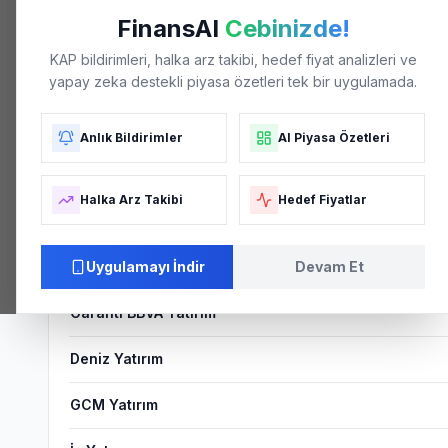
FinansAI
Cebinizde!
KAP bildirimleri, halka arz takibi, hedef fiyat analizleri ve
Strong Buy
yapay zeka destekli piyasa özetleri tek bir uygulamada.
KONSENSÜS SKORU
Anlık Bildirimler
AI Piyasa Özetleri
Aracı Kurum Tahminleri
Halka Arz Takibi
Hedef Fiyatlar
ARACI KURUM
Ziraat Yatırım
Uygulamayı İndir
Devam Et
Garanti BBVA Yatırım
Deniz Yatırım
GCM Yatırım