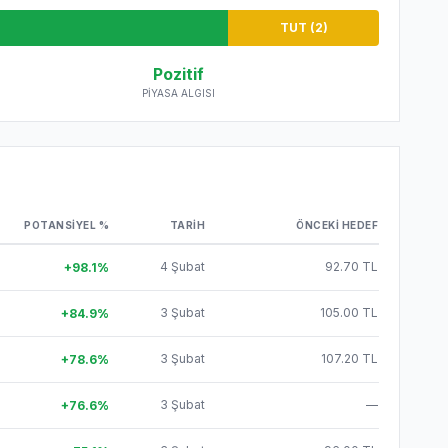
TUT (
2
)
Pozitif
PIYASA ALGISI
POTANSIYEL %
TARIH
ÖNCEKI HEDEF
4 Şubat
92.70 TL
+
98.1
%
3 Şubat
105.00 TL
+
84.9
%
3 Şubat
107.20 TL
+
78.6
%
3 Şubat
—
+
76.6
%