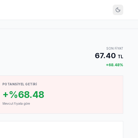
SON FIYAT
67.40
TL
+
68.48
%
POTANSIYEL GETIRI
+%68.48
Mevcut fiyata göre