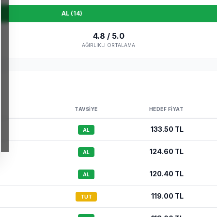
AL (
14
)
4.8
/ 5.0
AĞIRLIKLI ORTALAMA
TAVSIYE
HEDEF FIYAT
133.50
TL
AL
124.60
TL
AL
120.40
TL
AL
119.00
TL
TUT