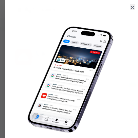
×
Ana Sayfa
Haberler
Hisseler
6.660,55
+
2.59
%
47,71
+
0.18
%
207.152,
GR. ALTIN
USD/TRY
ONS ALTIN
ANA SAYFA
ANALISTLER
AKBNK
AKBNK
16
Kurum Tarafından Takip Ediliyor
ORTALAMA HEDEF
AL
113.56
TL
16
Kurumun Ortalaması
Analist Tavsiye Dağılımı