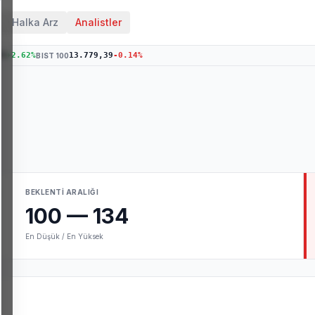
Halka Arz
Analistler
76
+
2.62
%
13.779,39
-0.14
%
BIST 100
BEKLENTI ARALIĞI
100
—
134
En Düşük / En Yüksek