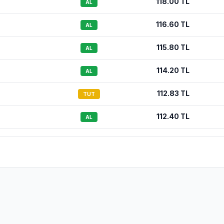
118.00
TL
AL
116.60
TL
AL
115.80
TL
AL
114.20
TL
AL
112.83
TL
TUT
112.40
TL
AL