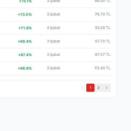
3 Şubat
96.00 TL
+
75.1
%
3 Şubat
76.70 TL
+
73.0
%
4 Şubat
92.00 TL
+
71.8
%
3 Şubat
97.70 TL
+
69.4
%
3 Şubat
87.37 TL
+
67.4
%
3 Şubat
112.40 TL
+
66.8
%
1
2