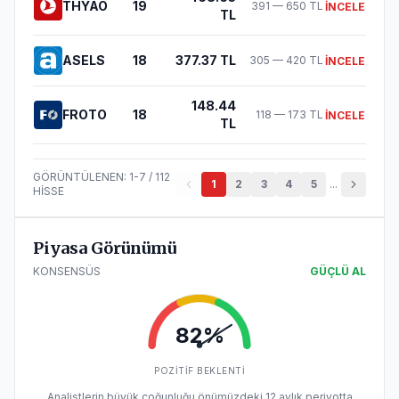
THYAO
19
391
—
650
TL
İNCELE
TL
ASELS
18
377.37
TL
305
—
420
TL
İNCELE
148.44
FROTO
18
118
—
173
TL
İNCELE
TL
GÖRÜNTÜLENEN:
1
-
7
/
112
1
2
3
4
5
...
HİSSE
Piyasa Görünümü
KONSENSÜS
GÜÇLÜ AL
82
%
POZITIF BEKLENTI
Analistlerin büyük çoğunluğu önümüzdeki 12 aylık periyotta