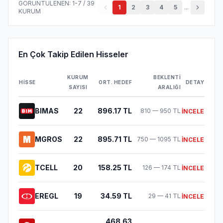
GÖRÜNTÜLENEN:
1
-
7
/
39
1
2
3
4
5
...
KURUM
En Çok Takip Edilen Hisseler
KURUM
BEKLENTI
HISSE
ORT. HEDEF
DETAY
SAYISI
ARALIĞI
BIMAS
22
896.17
TL
810
—
950
TL
İNCELE
MGROS
22
895.71
TL
750
—
1095
TL
İNCELE
TCELL
20
158.25
TL
126
—
174
TL
İNCELE
EREGL
19
34.59
TL
29
—
41
TL
İNCELE
468.63