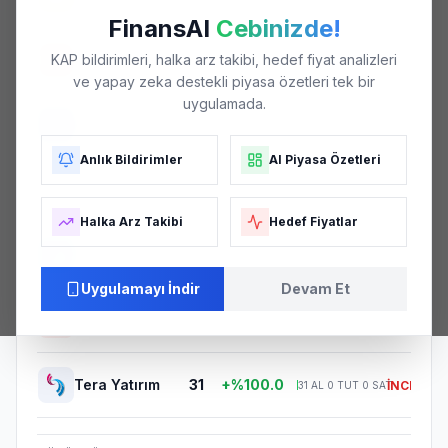
FinansAI
Cebinizde!
Ak Yatırım
41
+%80.0
KAP bildirimleri, halka arz takibi, hedef fiyat analizleri
İNCELE
33
AL
8
TUT
0
SAT
ve yapay zeka destekli piyasa özetleri tek bir
uygulamada.
İş Yatırım
40
+%88.0
İNCELE
35
AL
4
TUT
1
SAT
Anlık Bildirimler
AI Piyasa Özetleri
Ünlü & Co
39
+%69.0
İNCELE
27
AL
12
TUT
0
SAT
Halka Arz Takibi
Hedef Fiyatlar
Gedik Yatırım
37
+%100.0
İNCELE
37
AL
0
TUT
0
SAT
Uygulamayı İndir
Devam Et
Alnus Yatırım
34
+%74.0
AY
İNCELE
25
AL
9
TUT
0
SAT
Tera Yatırım
31
+%100.0
İNCELE
31
AL
0
TUT
0
SAT